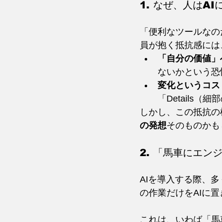
1. なぜ、人はA
「便利なツールなの
員が抱く抵抗感には
「自分の価値」
ないかという恐
変化というコス
「Details
しかし、この抵抗の
の発想
そのものかも
2. 「馬車にエ
AIを導入する際、
の作業だけをAIに
これは、いわば「馬