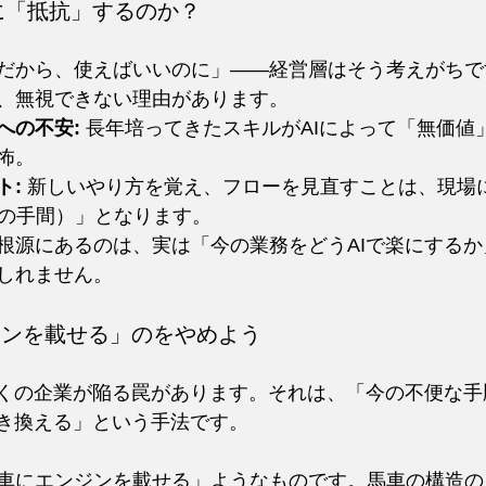
Iに「抵抗」するのか？
だから、使えばいいのに」——経営層はそう考えがちで
、無視できない理由があります。
への不安:
 長年培ってきたスキルがAIによって「無価値
怖。
ト:
 新しいやり方を覚え、フローを見直すことは、現場
（細部の手間）」となります。
根源にあるのは、実は「今の業務をどうAIで楽にするか
しれません。
ンジンを載せる」のをやめよう
多くの企業が陥る罠があります。それは、「今の不便な
置き換える」という手法です。
車にエンジンを載せる」ようなものです。馬車の構造の