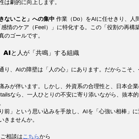
性は劇的に向上します。
きないこと」への集中
 作業（Do）をAIに任せきり、人
と「感情のケア（Feel）」に特化する。この「役割の再
真のゴールです。
指す、AIと人が「共鳴」する組織
通り、AIの障壁は「人の心」にあります。だからこそ
痛みが伴います。しかし、外資系の合理性と、日本企業
tailsなら、一人ひとりの不安に寄り添いながら、抜本
。
り前」という思い込みを手放し、AIを「心強い相棒」
いきませんか。
・ご相談は
こちら
から