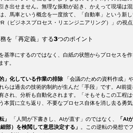
引き出せません。無理な振動が起き、かえって現場は混
は、馬車という概念を一度捨て、「自動車」という新し
PR（ビジネスプロセス・リエンジニアリング）」の視
で業務を「再定義」する3つのポイント
を基準にするのではなく、白紙の状態からプロセスを作
ます。
的」化している作業の排除
 「会議のための資料作成」
れらは過去の技術的制約が生んだ「手段」です。AI前
有され、分析も自動化されます。「そもそもこの工程は
う本質に立ち返り、不要なプロセス自体を消し去る勇気
転」
 「人間が下書きし、AIが直す」のではなく、
「AI
ls（細部）を検閲して意思決定する」
。この逆転の発想で