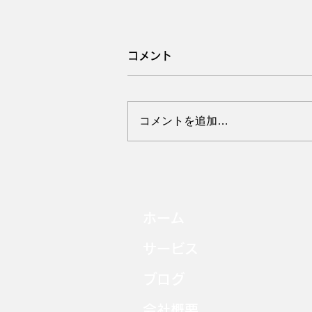
コメント
コメントを追加…
【50代からの新戦略】AI時
代の「キャリア棚卸し」3つ
ホーム
のコツ。経験というOSをア
ップデートせよ
サービス
ブログ
会社概要