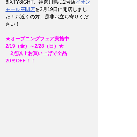
6IXTY8IGHT、神奈川県に2号店
イオン
モール座間店
を2月19日に開店しまし
た！お近くの方、是非お立ち寄りくだ
さい！
★オープニングフェア実施中　
2/19（金）～2/28（日）★
　2点以上お買い上げで全品
20％OFF！！