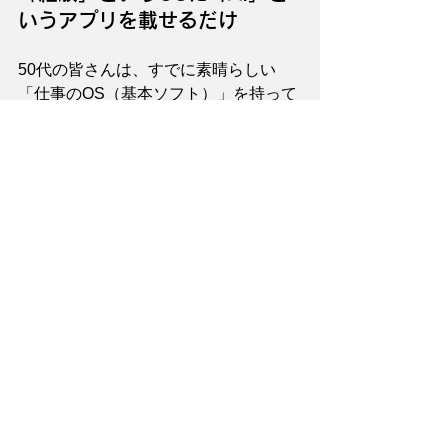
いうアプリを載せるだけ
50代の皆さんは、すでに素晴らしい
「仕事のOS（基本ソフト）」を持って
います。AIを恐れる必要はありませ
ん。それは、あなたの経験を拡張して
くれる新しい「アプリケーション」に
過ぎないのです。
自分一人でキャリアを振り返ると、ど
うしても「自分には何もない」と思い
がちです。しかし、第三者の視点を入
れることで、あなた自身も気づいてい
ない「AI時代の武器」が見つかりま
す。